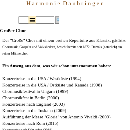
Direkt zum Seiteninhalt
H a r m o n i e  D a u b r i n g e n
Menü überspringen
Großer Chor
Der "Große" Chor mit einem breiten Repertoire aus Klassik,
geistlicher
Chormusik, Gospeln und Volksliedern, besteht bereits seit 1872. Damals (natürlich) ein
reiner Männerchor.
Ein Auszug aus dem, was wir schon unternommen haben:
Konzertreise in die USA / Westküste (1994)
Konzertreise in die USA / Ostküste und Kanada (1998)
Chormusikfestival in Ungarn (1999)
Chormusikfest in Berlin (2000)
Konzertreise nach England (2003)
Konzertreise in die Toskana (2009)
Aufführung der Messe "Gloria" von Antonio Vivaldi (2009)
Konzertreise nach Rom (2015)