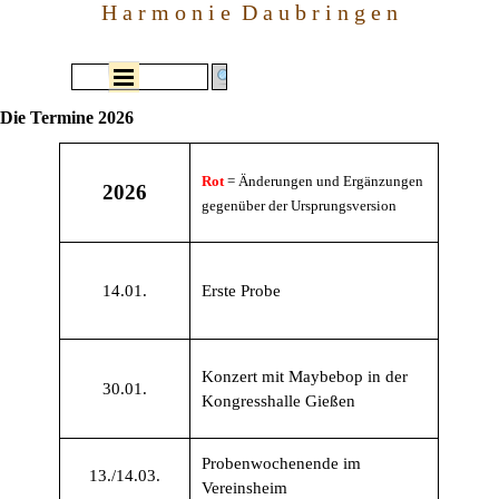
Direkt zum Seiteninhalt
H a r m o n i e  D a u b r i n g e n
Menü überspringen
Die Termine 2026
Ro
t
= Änderungen und Ergänzungen
2026
gegenüber der Ursprungsversion
14.01.
Erste Probe
Konzert mit Maybebop in der
30.01.
Kongresshalle Gießen
Probenwochenende im
13./14.03.
Vereinsheim